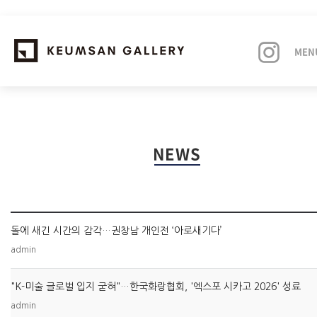
MEN
EXHIBITIONS
NEWS
ARTISTS
ART FAIRS
돌에 새긴 시간의 감각…권창남 개인전 ‘아로새기다’
NEWS
admin
ABOUT
"K-미술 글로벌 입지 굳혀"…한국화랑협회, '엑스포 시카고 2026' 성료
admin