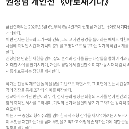
권창남 개인전 《아로새기다》
금산갤러리는 2026년 5월 6일부터 6월 4일까지 권창남 개인전
《아로새기다
개최한다.
이번 전시는 한국의 고가구와 건축, 그리고 자연 풍경을 돌이라는 매체로 치환
사물에 축적된 시간과 기억의 층위를 조형적으로 탐구하는 작가의 작업 세계를
한다.
권창남은 단순한 재현을 넘어, 삶의 흔적과 정서를 품은 대상들을 통해 기억과
에 대한 사유를 환기시키며, 개인의 경험에서 출발한 이미지가 동시대적 감각 
새롭게 호흡하는 장면을 제시한다.
작가는 전통적 재료인 돌의 물성을 기반으로 하면서도, 그 표면에 깃든 시간성
각의 긴장을 통해 조각의 의미를 확장한다.
정교하게 조각된 반닫이와 누각, 정자 등의 형상은 외형의 모사를 넘어 인간의
함께 축적된 서사를 드러내며, 기억의 온기와 물질의 냉기가 교차하는 감각적 
유도한다.
이는 서구 중심의 형식주의를 넘어 한국적 조형 감각을 재사유하려는 시도로서,
이 무엇을 재현하는가를 넘어 무엇을 기억하고 어떻게 존재하는가에 대한 근
질문을 제기한다.