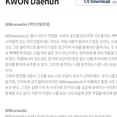
KWON Daehun
CV Download
Willowwacks (
무인산림지대
)
Willowwacks
는 찰나 시리즈 작업중
사유의 공간을 담으려한 시도들이다
.
빽
나무들만 있는 무인산림지대는 무인도 처럼 사람이 들어가기 힘든 곳이다
.
사유
간도 그런 물리적으로 들어가기 힘든 공간이며 사유를 통해서만 들어가는
,
또 
로 빽빽하게 차있는 산림지대 같은 곳이 아닌가라는 생각하에 몇 개의 작품을 
보았다
.
작품에서의 자소상은 창가에 서있지만 창은 없고 인물과 바닥에 드리워
림자를 통하여 유추할 수 있다
.
그곳엔 생각하는 나를 생각하는 다른 나의 모습
인다
.
기억의 장면을 더듬다 그것을 보는 나의 모습이 보이기 시작하였다
.
내가 나를 
없기에
,
기억속엔 내가 없어야 하지만
Willowwacks
속의 작품에선 종종 나의
보곤 한다
.
그것은 실재 기억 속 이미지와 과거의 나를 상상해 보여지는 이미지
합체일 수도 있다
.
이후의 작업은 나를 보는 나의 모습에 관한 작업을 예상해 
Willowwacks
Willowwacks works from chalna series are attempts to capture the